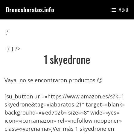
Saltar
Dronesbaratos.info
MENÚ
al
contenido
','
' ); } ?>
1 skyedrone
Vaya, no se encontraron productos 🙁
[su_button url=»https://www.amazon.es/s?k=1
skyedrone&tag=viabaratos-21″ target=»blank»
background=»#ed702b» size=»8″ wide=»yes»
icon=»icon:amazon» rel=»nofollow noopener»
class=»verenama»]Ver más 1 skyedrone en