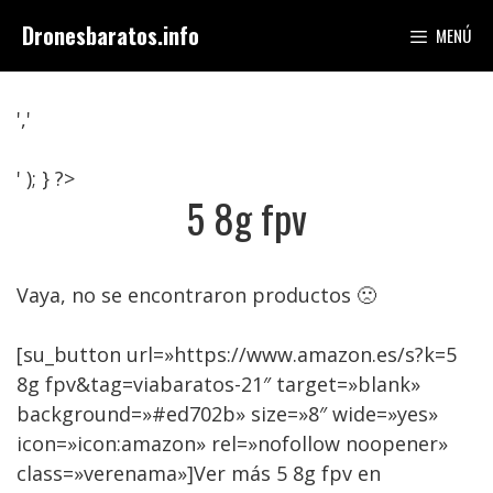
Saltar
Dronesbaratos.info
MENÚ
al
contenido
','
' ); } ?>
5 8g fpv
Vaya, no se encontraron productos 🙁
[su_button url=»https://www.amazon.es/s?k=5
8g fpv&tag=viabaratos-21″ target=»blank»
background=»#ed702b» size=»8″ wide=»yes»
icon=»icon:amazon» rel=»nofollow noopener»
class=»verenama»]Ver más 5 8g fpv en