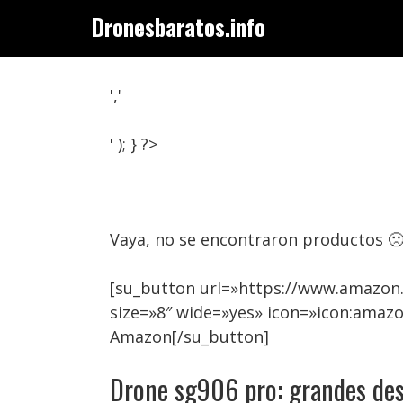
Saltar
Dronesbaratos.info
al
contenido
','
' ); } ?>
Vaya, no se encontraron productos 
[su_button url=»https://www.amazon
size=»8″ wide=»yes» icon=»icon:amaz
Amazon[/su_button]
Drone sg906 pro: grandes de