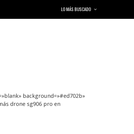
LO MÁS BUSCADO
et=»blank» background=»#ed702b»
más drone sg906 pro en