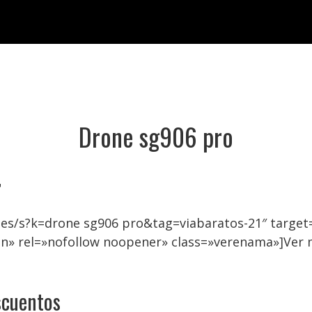
Drone sg906 pro

.es/s?k=drone sg906 pro&tag=viabaratos-21″ targ
on» rel=»nofollow noopener» class=»verenama»]Ver 
scuentos