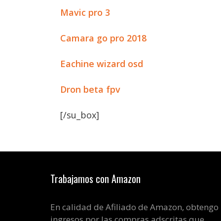
Mavic pro 3
Camara go pro 2018
Eachine wizard osd
Dron beta fpv
[/su_box]
Trabajamos con Amazon
En calidad de Afiliado de Amazon, obtengo
ingresos por las compras adscritas que