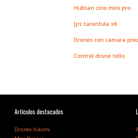
Hubsan zino mini pro
Jjrc tarantula x6
Drones con camara prec
Control drone tello
Artículos destacados
Drones Xiaomi