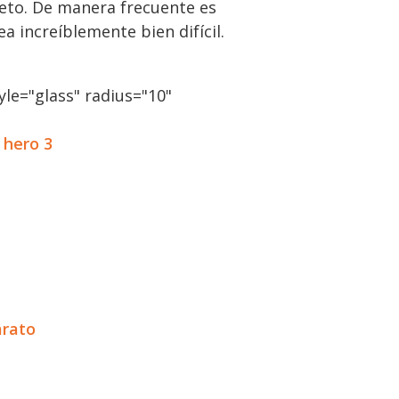
jeto. De manera frecuente es
a increíblemente bien difícil.
le="glass" radius="10"
 hero 3
arato