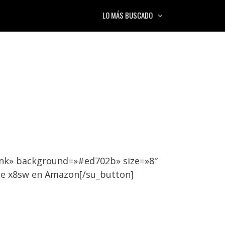
LO MÁS BUSCADO
ank» background=»#ed702b» size=»8″
ne x8sw en Amazon[/su_button]