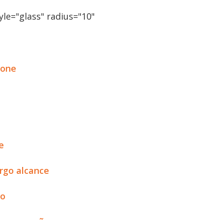
le="glass" radius="10"
rone
e
argo alcance
ro