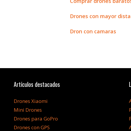
Comprar drones barato
Drones con mayor dista
Dron con camaras
Artículos destacados
Drones Xiaomi
Mini Drones
Drones para GoPro
Drones con GPS