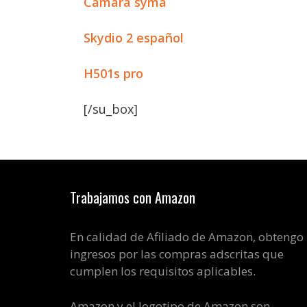
Camara syma
Skydio 2 español
H501s pro
[/su_box]
Trabajamos con Amazon
En calidad de Afiliado de Amazon, obtengo
ingresos por las compras adscritas que
cumplen los requisitos aplicables.
Amazon y el logotipo de Amazon son