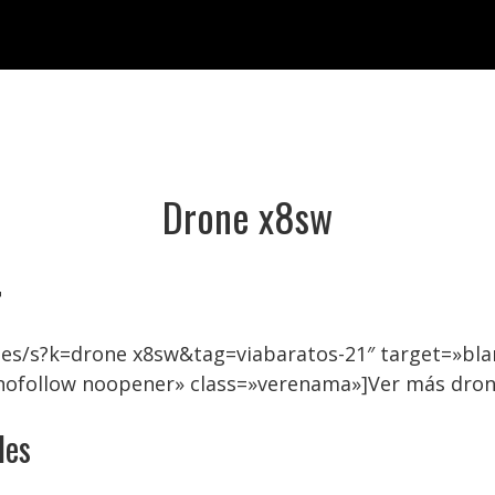
Drone x8sw

.es/s?k=drone x8sw&tag=viabaratos-21″ target=»bl
»nofollow noopener» class=»verenama»]Ver más dro
les