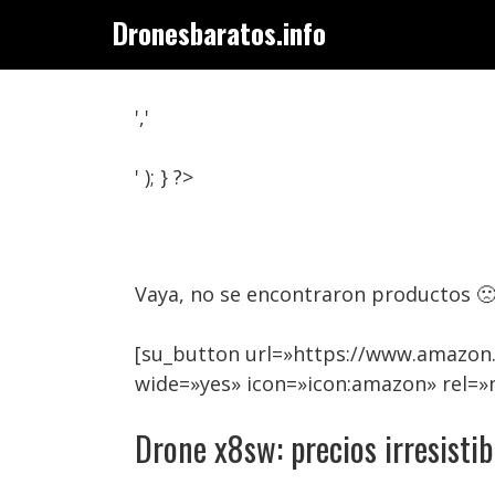
Saltar
Dronesbaratos.info
al
contenido
','
' ); } ?>
Vaya, no se encontraron productos 
[su_button url=»https://www.amazon
wide=»yes» icon=»icon:amazon» rel=
Drone x8sw: precios irresistib