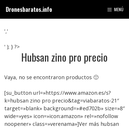
Saltar
Dronesbaratos.info
MENÚ
al
contenido
','
' ); } ?>
Hubsan zino pro precio
Vaya, no se encontraron productos 🙁
[su_button url=»https://www.amazon.es/s?
k=hubsan zino pro precio&tag=viabaratos-21″
target=»blank» background=»#ed702b» size=»8″
wide=»yes» icon=»icon:amazon» rel=»nofollow
noopener» class=»verenama»]Ver más hubsan