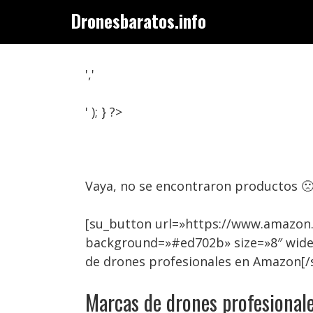
Saltar
Dronesbaratos.info
al
contenido
','
' ); } ?>
Vaya, no se encontraron productos 
[su_button url=»https://www.amazon.
background=»#ed702b» size=»8″ wide
de drones profesionales en Amazon[/
Marcas de drones profesional