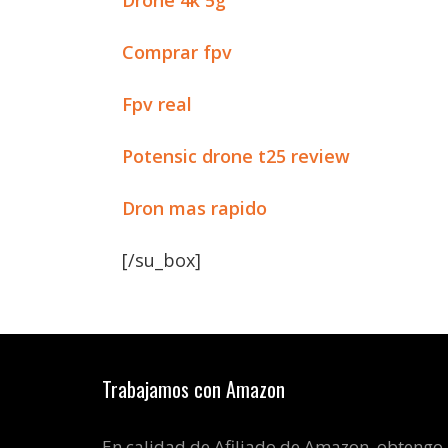
Drone 4k 5g
Comprar fpv
Fpv real
Potensic drone t25 review
Dron mas rapido
[/su_box]
Trabajamos con Amazon
En calidad de Afiliado de Amazon, obtengo