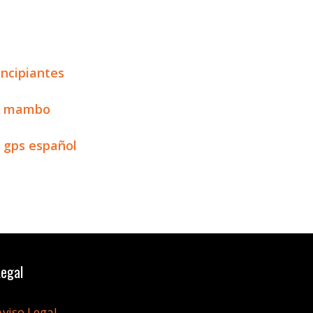
incipiantes
ot mambo
 gps español
Legal
Aviso Legal