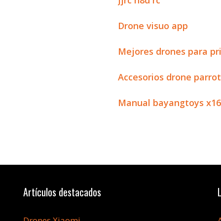
Jjrc h8d rc
Drone visuo app
Mejores drones para pr
Accesorios drone parr
Manual bayangtoys x16
Artículos destacados
Drones Xiaomi