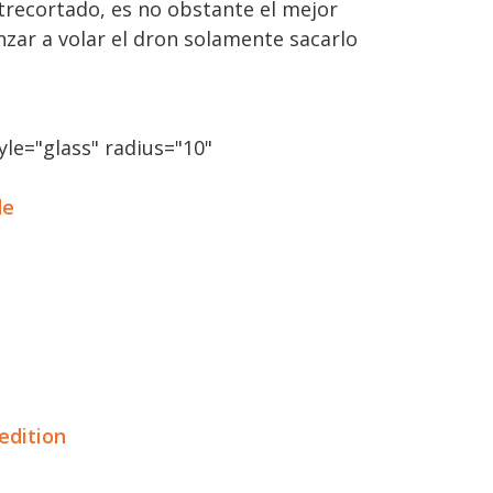
ntrecortado, es no obstante el mejor
zar a volar el dron solamente sacarlo
le="glass" radius="10"
de
edition