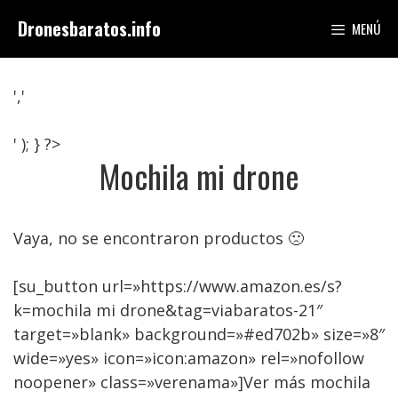
Saltar
Dronesbaratos.info
MENÚ
al
contenido
','
' ); } ?>
Mochila mi drone
Vaya, no se encontraron productos 🙁
[su_button url=»https://www.amazon.es/s?
k=mochila mi drone&tag=viabaratos-21″
target=»blank» background=»#ed702b» size=»8″
wide=»yes» icon=»icon:amazon» rel=»nofollow
noopener» class=»verenama»]Ver más mochila