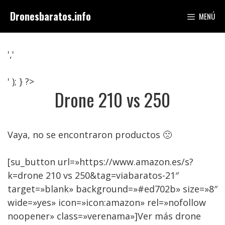
Saltar
Dronesbaratos.info
MENÚ
al
contenido
','
' ); } ?>
Drone 210 vs 250
Vaya, no se encontraron productos 🙁
[su_button url=»https://www.amazon.es/s?
k=drone 210 vs 250&tag=viabaratos-21″
target=»blank» background=»#ed702b» size=»8″
wide=»yes» icon=»icon:amazon» rel=»nofollow
noopener» class=»verenama»]Ver más drone