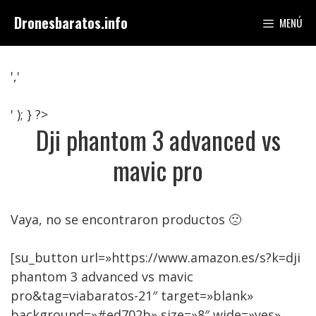
Saltar
Dronesbaratos.info
MENÚ
al
contenido
','
' ); } ?>
Dji phantom 3 advanced vs
mavic pro
Vaya, no se encontraron productos 🙁
[su_button url=»https://www.amazon.es/s?k=dji
phantom 3 advanced vs mavic
pro&tag=viabaratos-21″ target=»blank»
background=»#ed702b» size=»8″ wide=»yes»